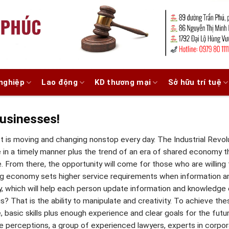
nghiệp
Lao động
KD thương mại
Sở hữu trí tuệ
usinesses!
 is moving and changing nonstop every day. The Industrial Revolu
in a timely manner plus the trend of an era of shared economy 
. From there, the opportunity will come for those who are willing 
g economy sets higher service requirements when information a
, which will help each person update information and knowledge 
? That is the ability to manipulate and creativity. To achieve thes
 basic skills plus enough experience and clear goals for the futur
 perceptions, a group of experienced lawyers, experts in corpora