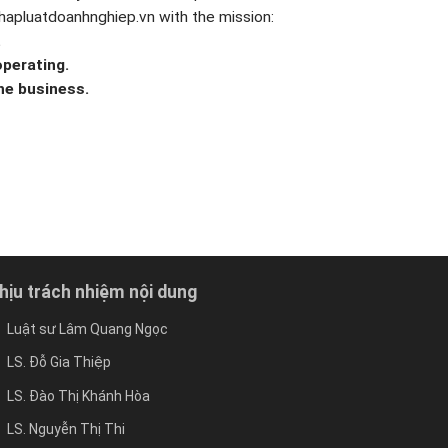
hapluatdoanhnghiep.vn with the mission:
.
perating.
he business.
hịu trách nhiệm nội dung
Luật sư Lâm Quang Ngọc
LS. Đỗ Gia Thiệp
LS. Đào Thị Khánh Hòa
LS. Nguyễn Thị Thi