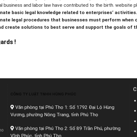
 business and labor law have contributed to the birth. website p
nate basic legal knowledge related to enterprises’ activities
nate legal procedures that businesses must perform when o
nd create solutions to best serve and support the goals of t
ards !
C
CÔNG TY LUẬT TNHH HÙNG PHÚC
Văn phòng tại Phú Thọ 1: Số 1792 Đại Lộ Hùng
Vương, phường Nông Trang, tỉnh Phú Thọ
Văn phòng tại Phú Thọ 2: Số 89 Trần Phú, phường
ho
Vĩnh Phúc, tỉnh Phú Thọ