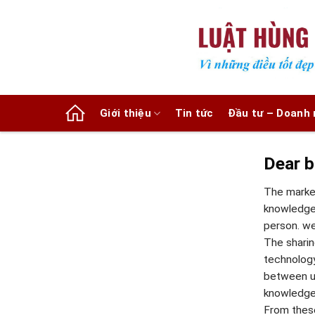
Chuyển
đến
nội
dung
Giới thiệu
Tin tức
Đầu tư – Doanh 
Dear b
The market
knowledge 
person. we
The sharin
technology
between us
knowledge,
From these