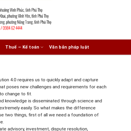
Thuế – Kế toán
Văn bản pháp luật
tion 4.0 requires us to quickly adapt and capture
that poses new challenges and requirements for each
to change to fit.
nd knowledge is disseminated through science and
extremely easily. So what makes the difference
e two things, first of all we need a foundation of
e.
te advisory, investment, dispute resolution,